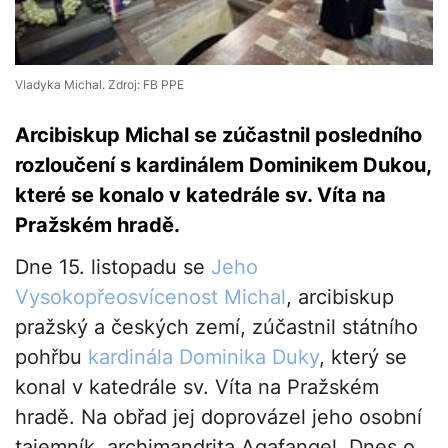
Vladyka Michal. Zdroj: FB PPE
Arcibiskup Michal se zúčastnil posledního
rozloučení s kardinálem Dominikem Dukou,
které se konalo v katedrále sv. Víta na
Pražském hradě.
Dne 15. listopadu se
Jeho
Vysokopřeosvícenost Michal
, arcibiskup
pražský a českých zemí, zúčastnil státního
pohřbu
kardinála Dominika Duky
, který se
konal v katedrále sv. Víta na Pražském
hradě. Na obřad jej doprovázel jeho osobní
tajemník, archimandrita Agafangel. Dnes o