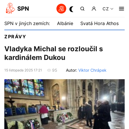
SPN
CZ
SPN v jiných zemích:
Albánie
Svatá Hora Athos
B
ZPRÁVY
Vladyka Michal se rozloučil s
kardinálem Dukou
Autor:
Viktor Chrápek
95
15 listopada 2025 17:21