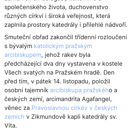
společenského života, duchovenstvo
různých církví i široká veřejnost, která
zaplnila prostory katedrály i přilehlé nádvoří.
Smuteční obřad zakončil třídenní rozloučení
s bývalým
katolickým pražským
arcibiskupem
, jehož rakev byla
předcházející dva dny vystavena v kostele
Všech svatých na Pražském hradě. Den
před tím, v pátek 14. listopadu, položil
osobní tajemník
arcibiskupa pražskéh
o a
českých zemí, arcimandrita Agafangel,
věnec za
Pravoslavnou církev v českých
zemích
v Zikmundově kapli katedrály sv.
Víta.