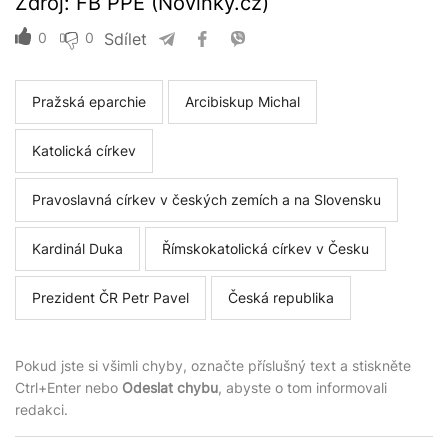
Zdroj: FB PPE (Novinky.cz)
Z
0
0
Sdílet
Pražská eparchie
Arcibiskup Michal
Katolická církev
Pravoslavná církev v českých zemích a na Slovensku
Kardinál Duka
Římskokatolická církev v Česku
Prezident ČR Petr Pavel
Česká republika
Pokud jste si všimli chyby, označte příslušný text a stiskněte
Ctrl+Enter nebo
Odeslat chybu
, abyste o tom informovali
redakci.