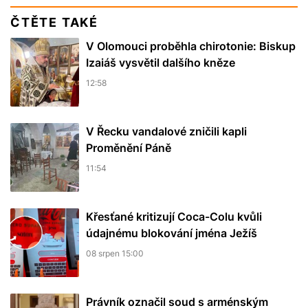
ČTĚTE TAKÉ
V Olomouci proběhla chirotonie: Biskup
Izaiáš vysvětil dalšího kněze
12:58
V Řecku vandalové zničili kapli
Proměnění Páně
11:54
Křesťané kritizují Coca-Colu kvůli
údajnému blokování jména Ježíš
08 srpen 15:00
Právník označil soud s arménským