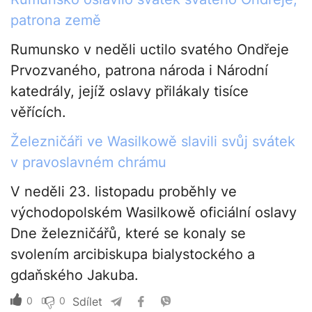
patrona země
Rumunsko v neděli uctilo svatého Ondřeje
Prvozvaného, patrona národa i Národní
katedrály, jejíž oslavy přilákaly tisíce
věřících.
Železničáři ve Wasilkowě slavili svůj svátek
v pravoslavném chrámu
V neděli 23. listopadu proběhly ve
východopolském Wasilkowě oficiální oslavy
Dne železničářů, které se konaly se
svolením arcibiskupa bialystockého a
gdaňského Jakuba.
0
0
Sdílet