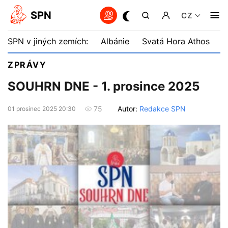
SPN
CZ
SPN v jiných zemích:
Albánie
Svatá Hora Athos
B
ZPRÁVY
SOUHRN DNE - 1. prosince 2025
Autor:
Redakce SPN
75
01 prosinec 2025 20:30