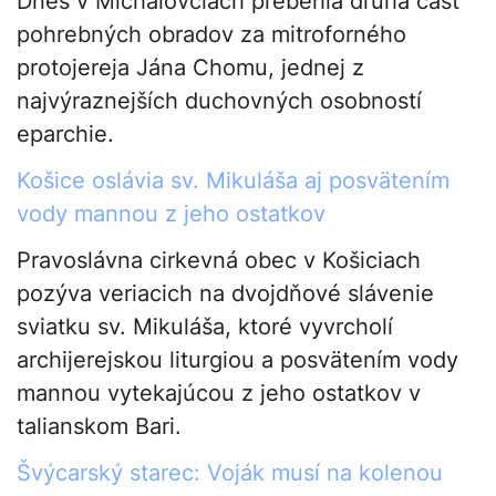
Dnes v Michalovciach prebehla druhá časť
pohrebných obradov za mitroforného
protojereja Jána Chomu, jednej z
najvýraznejších duchovných osobností
eparchie.
Košice oslávia sv. Mikuláša aj posvätením
vody mannou z jeho ostatkov
Pravoslávna cirkevná obec v Košiciach
pozýva veriacich na dvojdňové slávenie
sviatku sv. Mikuláša, ktoré vyvrcholí
archijerejskou liturgiou a posvätením vody
mannou vytekajúcou z jeho ostatkov v
talianskom Bari.
Švýcarský starec: Voják musí na kolenou