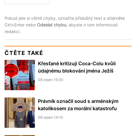
Pokud jste si všimli chyby, označte příslušný text a stiskněte
Ctrl+Enter nebo
Odeslat chybu
, abyste o tom informovali
redakci.
ČTĚTE TAKÉ
Křesťané kritizují Coca-Colu kvůli
údajnému blokování jména Ježíš
08 srpen 15:00
Právník označil soud s arménským
katolikosem za morální katastrofu
08 srpen 14:15