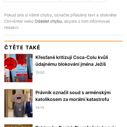
Pokud jste si všimli chyby, označte příslušný text a stiskněte
Ctrl+Enter nebo
Odeslat chybu
, abyste o tom informovali
redakci.
ČTĚTE TAKÉ
Křesťané kritizují Coca-Colu kvůli
údajnému blokování jména Ježíš
15:00
Právník označil soud s arménským
katolikosem za morální katastrofu
14:15