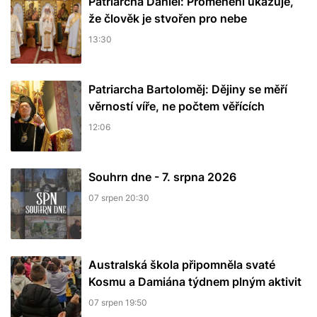
Patriarcha Daniel: Proměnění ukazuje,
že člověk je stvořen pro nebe
13:30
Patriarcha Bartoloměj: Dějiny se měří
věrností víře, ne počtem věřících
12:06
Souhrn dne - 7. srpna 2026
07 srpen 20:30
Australská škola připomněla svaté
Kosmu a Damiána týdnem plným aktivit
07 srpen 19:50