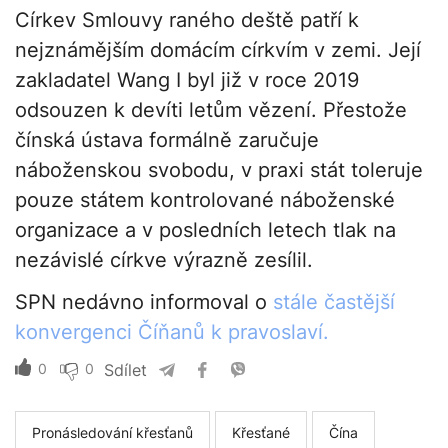
Církev Smlouvy raného deště patří k
nejznámějším domácím církvím v zemi. Její
zakladatel Wang I byl již v roce 2019
odsouzen k devíti letům vězení. Přestože
čínská ústava formálně zaručuje
náboženskou svobodu, v praxi stát toleruje
pouze státem kontrolované náboženské
organizace a v posledních letech tlak na
nezávislé církve výrazně zesílil.
SPN nedávno informoval o
stále častější
konvergenci Číňanů k pravoslaví.
0
0
Sdílet
Pronásledování křesťanů
Křesťané
Čína