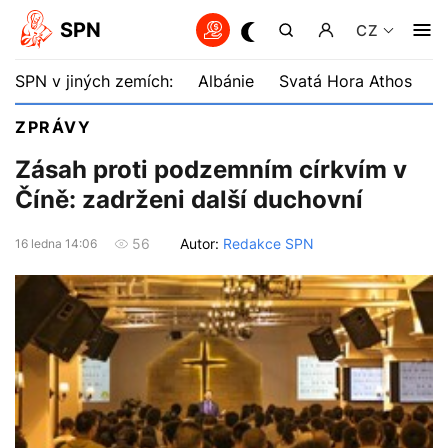
SPN
CZ
SPN v jiných zemích:
Albánie
Svatá Hora Athos
B
ZPRÁVY
Zásah proti podzemním církvím v
Číně: zadrženi další duchovní
Autor:
Redakce SPN
56
16 ledna 14:06