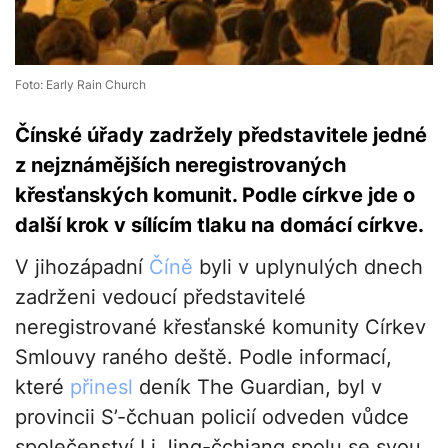
Foto: Early Rain Church
Čínské úřady zadržely představitele jedné
z nejznámějších neregistrovaných
křesťanských komunit. Podle církve jde o
další krok v sílícím tlaku na domácí církve.
V jihozápadní
Číně
byli v uplynulých dnech
zadrženi vedoucí představitelé
neregistrované křesťanské komunity Církev
Smlouvy raného deště. Podle informací,
které
přinesl
deník The Guardian, byl v
provincii S’-čchuan policií odveden vůdce
společenství Li Jing-čchiang spolu se svou