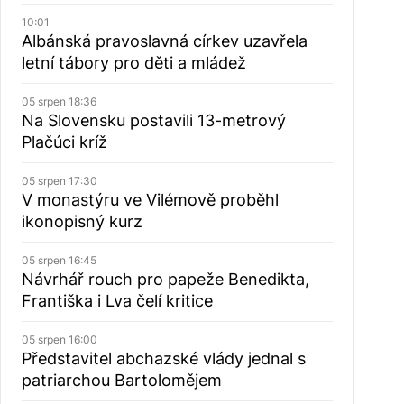
10:01
Albánská pravoslavná církev uzavřela
letní tábory pro děti a mládež
05 srpen 18:36
Na Slovensku postavili 13-metrový
Plačúci kríž
05 srpen 17:30
V monastýru ve Vilémově proběhl
ikonopisný kurz
05 srpen 16:45
Návrhář rouch pro papeže Benedikta,
Františka i Lva čelí kritice
05 srpen 16:00
Představitel abchazské vlády jednal s
patriarchou Bartolomějem