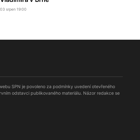
03 srpen 19:00
lů webu SPN je povoleno za podmínky uvedení otevřeného
prvním odstavci publikovaného materiálu. Názor redakce se