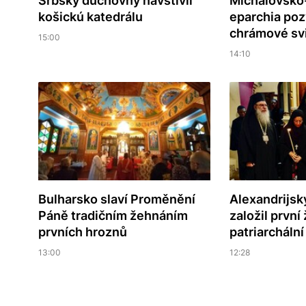
Srbský duchovný navštívil
Michalovsko
košickú katedrálu
eparchia poz
chrámové sv
15:00
14:10
Bulharsko slaví Proměnění
Alexandrijsk
Páně tradičním žehnáním
založil první
prvních hroznů
patriarcháln
13:00
12:28