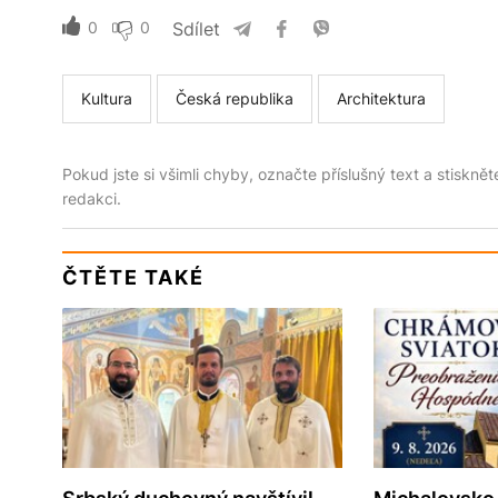
0
0
Sdílet
Kultura
Česká republika
Architektura
Pokud jste si všimli chyby, označte příslušný text a stiskně
redakci.
ČTĚTE TAKÉ