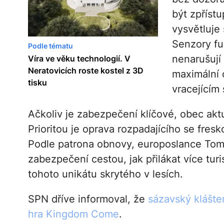
být zpříst
vysvětluje
Senzory fun
Podle tématu
nenarušují
Víra ve věku technologií. V
Neratovicích roste kostel z 3D
maximální 
tisku
vracejícím
Ačkoliv je zabezpečení klíčové, obec akt
Prioritou je oprava rozpadajícího se fres
Podle patrona obnovy, europoslance Tom
zabezpečení cestou, jak přilákat více turi
tohoto unikátu skrytého v lesích.
SPN dříve informoval, že
sázavský klášte
hra Kingdom Come
.