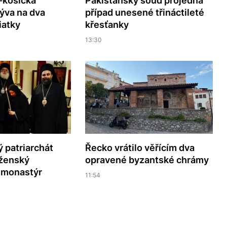
-košická
Pákistánský soud projedná
ýva na dva
případ unesené třináctileté
iatky
křesťanky
13:30
ý patriarchát
Řecko vrátilo věřícím dva
 ženský
opravené byzantské chrámy
í monastýr
11:54