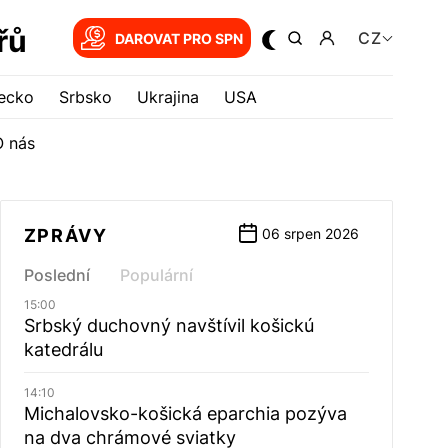
řů
CZ
DAROVAT PRO SPN
ecko
Srbsko
Ukrajina
USA
O nás
ZPRÁVY
06 srpen 2026
Poslední
Populární
15:00
Srbský duchovný navštívil košickú
katedrálu
14:10
Michalovsko-košická eparchia pozýva
na dva chrámové sviatky