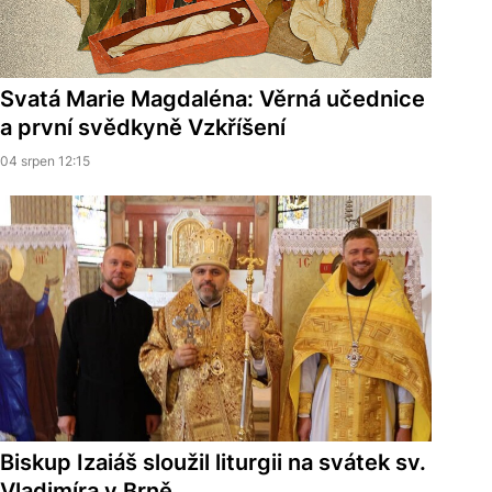
Svatá Marie Magdaléna: Věrná učednice
a první svědkyně Vzkříšení
04 srpen 12:15
Biskup Izaiáš sloužil liturgii na svátek sv.
Vladimíra v Brně