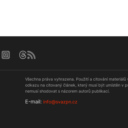
Všechna práva vyhrazena. Použití a citování materiá
odkazu na citovaný článek, který musí být umístěn v 
nemusí shodovat s názorem autorů publikací.
Е-mail:
info@svazpn.cz