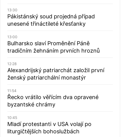
13:30
Pákistánský soud projedná případ
unesené třináctileté křesťanky
13:00
Bulharsko slaví Proměnění Páně
tradičním žehnáním prvních hroznů
12:28
Alexandrijský patriarchát založil první
ženský patriarchální monastýr
11:54
Řecko vrátilo věřícím dva opravené
byzantské chrámy
10:45
Mladí protestanti v USA volají po
liturgičtějších bohoslužbách