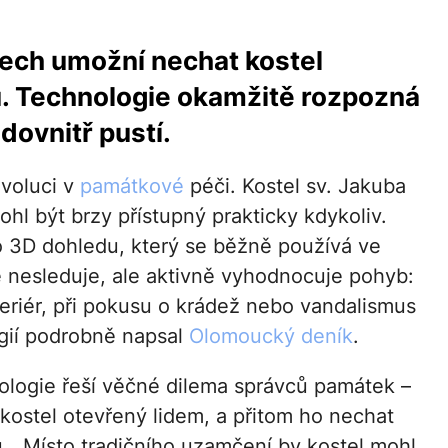
ech umožní nechat kostel
. Technologie okamžitě rozpozná
dovnitř pustí.
evoluci v
památkové
péči. Kostel sv. Jakuba
hl být brzy přístupný prakticky kdykoliv.
o 3D dohledu, který se běžně používá ve
ě nesleduje, ale aktivně vyhodnocuje pohyb:
nteriér, při pokusu o krádež nebo vandalismus
ogií podrobně napsal
Olomoucký deník
.
ologie řeší věčné dilema správců památek –
 kostel otevřený lidem, a přitom ho nechat
. „Místo tradičního uzamčení by kostel mohl