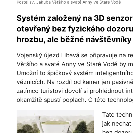
Kostel sv. Jakuba Většího a svaté Anny ve Staré Vodě
Systém založený na 3D senzor
otevřený bez fyzického dozoru
hrozbu, ale běžné návštěvníky 
Vojenský újezd Libavá se připravuje na r
Většího a svaté Anny ve Staré Vodě by mo
Umožní to špičkový systém inteligentníh
věznicích. Na rozdíl od kamer jen pasivn
zatímco turistovi dovolí si prohlédnout i
okamžitě spustí poplach. O této technol
Tato techn
jak nechat
bez dozoru