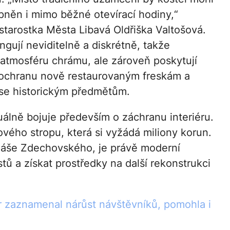
upněn i mimo běžné otevírací hodiny,“
 starostka Města Libavá Oldřiška Valtošová.
gují neviditelně a diskrétně, takže
 atmosféru chrámu, ale zároveň poskytují
ochranu nově restaurovaným freskám a
 se historickým předmětům.
uálně bojuje především o záchranu interiéru.
kového stropu, která si vyžádá miliony korun.
áše Zdechovského, je právě moderní
stů a získat prostředky na další rekonstrukci
r zaznamenal nárůst návštěvníků, pomohla i