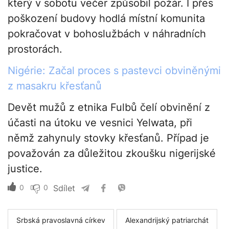
který v sobotu večer způsobil požár. I přes
poškození budovy hodlá místní komunita
pokračovat v bohoslužbách v náhradních
prostorách.
Nigérie: Začal proces s pastevci obviněnými
z masakru křesťanů
Devět mužů z etnika Fulbů čelí obvinění z
účasti na útoku ve vesnici Yelwata, při
němž zahynuly stovky křesťanů. Případ je
považován za důležitou zkoušku nigerijské
justice.
0
0
Sdílet
Srbská pravoslavná církev
Alexandrijský patriarchát