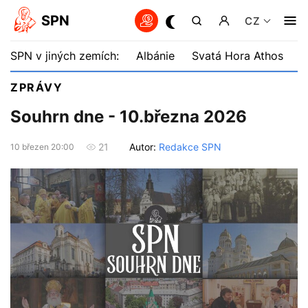
SPN
CZ
SPN v jiných zemích:
Albánie
Svatá Hora Athos
B
ZPRÁVY
Souhrn dne - 10.března 2026
Autor:
Redakce SPN
21
10 březen 20:00