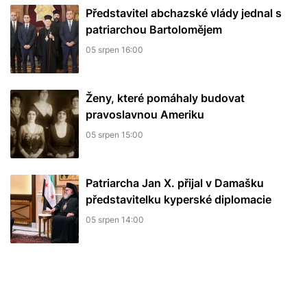
Představitel abchazské vlády jednal s
patriarchou Bartolomějem
05 srpen 16:00
Ženy, které pomáhaly budovat
pravoslavnou Ameriku
05 srpen 15:00
Patriarcha Jan X. přijal v Damašku
představitelku kyperské diplomacie
05 srpen 14:00