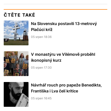
ČTĚTE TAKÉ
Na Slovensku postavili 13-metrový
Plačúci kríž
05 srpen 18:36
V monastýru ve Vilémově proběhl
ikonopisný kurz
05 srpen 17:30
Návrhář rouch pro papeže Benedikta,
Františka i Lva čelí kritice
05 srpen 16:45