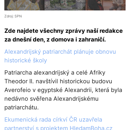
Zdroj: SPN
Zde najdete všechny zprávy naší redakce
za dnešní den, z domova i zahraničí.
Alexandrijský patriarchát plánuje obnovu
historické školy
Patriarcha alexandrijský a celé Afriky
Theodor II. navštívil historickou budovu
Averofeio v egyptské Alexandrii, která byla
nedávno svěřena Alexandrijskému
patriarchátu.
Ekumenická rada církví ČR uzavřela
partnerství s projektem HledamBoha.cz