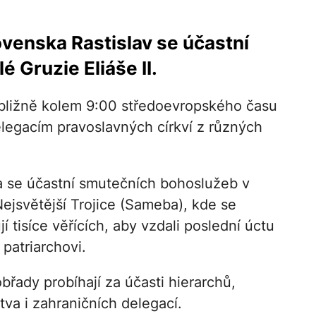
venska Rastislav se účastní
é Gruzie Eliáše II.
přibližně kolem 9:00 středoevropského času
delegacím pravoslavných církví z různých
a se účastní smutečních bohoslužeb v
Nejsvětější Trojice (Sameba), kde se
 tisíce věřících, aby vzdali poslední úctu
patriarchovi.
břady probíhají za účasti hierarchů,
va i zahraničních delegací.