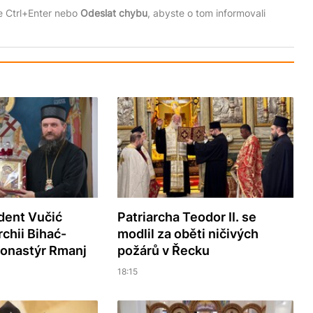
te Ctrl+Enter nebo
Odeslat chybu
, abyste o tom informovali
dent Vučić
Patriarcha Teodor II. se
rchii Bihać-
modlil za oběti ničivých
monastýr Rmanj
požárů v Řecku
18:15