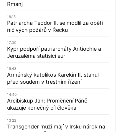
Rmanj
18:15
Patriarcha Teodor II. se modlil za oběti
ničivých požárů v Řecku
17:30
Kypr podpoří patriarcháty Antiochie a
Jeruzaléma statisíci eur
15:43
Arménský katolikos Karekin II. stanul
před soudem v trestním řízení
14:40
Arcibiskup Jan: Proměnění Páně
ukazuje konečný cíl člověka
13:22
Transgender muži mají v Irsku nárok na