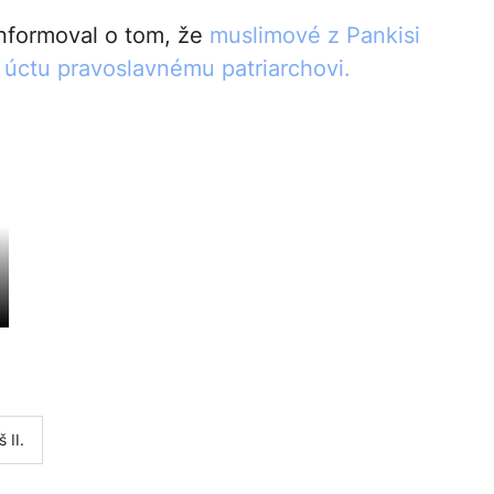
nformoval o tom, že
muslimové z Pankisi
t úctu pravoslavnému patriarchovi.
 II.