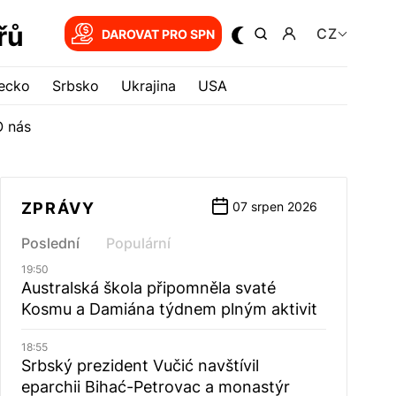
řů
CZ
DAROVAT PRO SPN
ecko
Srbsko
Ukrajina
USA
O nás
ZPRÁVY
07 srpen 2026
Poslední
Populární
19:50
Australská škola připomněla svaté
Kosmu a Damiána týdnem plným aktivit
18:55
Srbský prezident Vučić navštívil
eparchii Bihać-Petrovac a monastýr