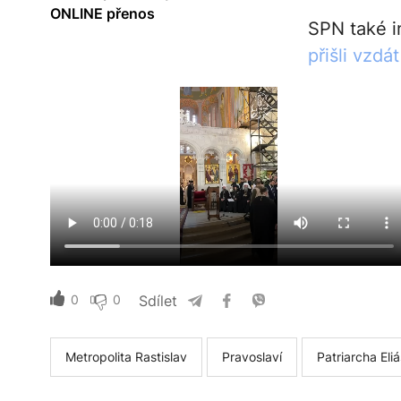
ONLINE přenos
SPN také i
přišli vzdá
0
0
Sdílet
Metropolita Rastislav
Pravoslaví
Patriarcha Eliáš