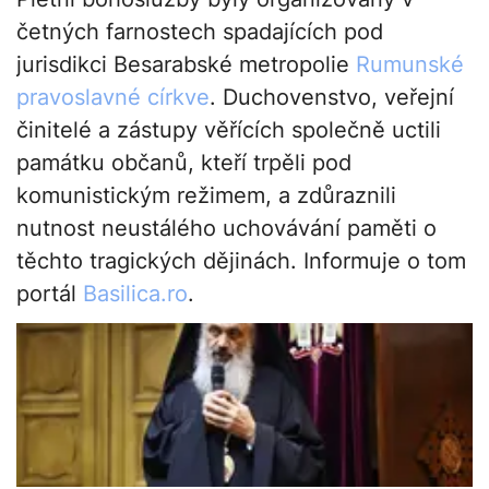
četných farnostech spadajících pod
jurisdikci Besarabské metropolie
Rumunské
pravoslavné církve
. Duchovenstvo, veřejní
činitelé a zástupy věřících společně uctili
památku občanů, kteří trpěli pod
komunistickým režimem, a zdůraznili
nutnost neustálého uchovávání paměti o
těchto tragických dějinách. Informuje o tom
portál
Basilica.ro
.