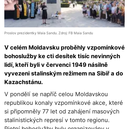
Proslov prezidentky Maia Sandu. Zdroj: FB Maia Sandu
V celém Moldavsku proběhly vzpomínkové
bohoslužby ke cti desítek tisíc nevinných
lidí, kteří byli v červenci 1949 násilně
vyvezeni stalinským režimem na Sibiř a do
Kazachstánu.
V pondělí se napříč celou Moldavskou
republikou konaly vzpomínkové akce, které
si připomněly 77 let od zahájení masových
stalinistických represí v tomto regionu.
Pietní bohoslužby byly organizovány v