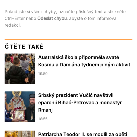
Pokud jste si všimli chyby, označte příslušný text a stiskněte
Ctrl+Enter nebo
Odeslat chybu
, abyste o tom informovali
redakci.
ČTĚTE TAKÉ
Australská škola připomněla svaté
Kosmu a Damiána týdnem plným aktivit
19:50
Srbský prezident Vučić navštívil
eparchii Bihać-Petrovac a monastýr
Rmanj
18:55
Patriarcha Teodor II. se modlil za oběti