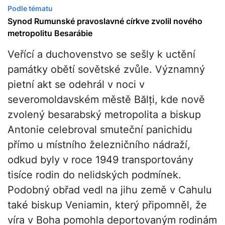
Podle tématu
Synod Rumunské pravoslavné církve zvolil nového
metropolitu Besarábie
Veřící a duchovenstvo se sešly k uctění
památky obětí sovětské zvůle. Významný
pietní akt se odehrál v noci v
severomoldavském městě Bălți, kde nově
zvolený besarabský metropolita a biskup
Antonie celebroval smuteční panichidu
přímo u místního železničního nádraží,
odkud byly v roce 1949 transportovány
tisíce rodin do nelidských podmínek.
Podobný obřad vedl na jihu země v Cahulu
také biskup Veniamin, který připomněl, že
víra v Boha pomohla deportovaným rodinám