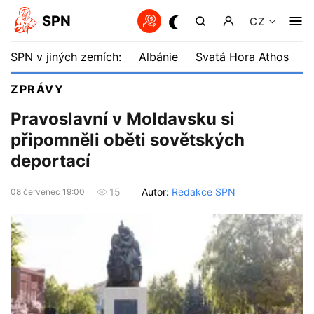
SPN
CZ
SPN v jiných zemích:
Albánie
Svatá Hora Athos
B
ZPRÁVY
Pravoslavní v Moldavsku si
připomněli oběti sovětských
deportací
Autor:
Redakce SPN
15
08 červenec 19:00