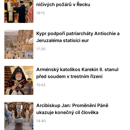
ničivých požárů v Řecku
18:15
Kypr podpoří patriarcháty Antiochie a
Jeruzaléma statisíci eur
17:30
Arménský katolikos Karekin II. stanul
před soudem v trestním řízení
15:43
Arcibiskup Jan: Proměnění Páně
ukazuje konečný cíl člověka
14:40