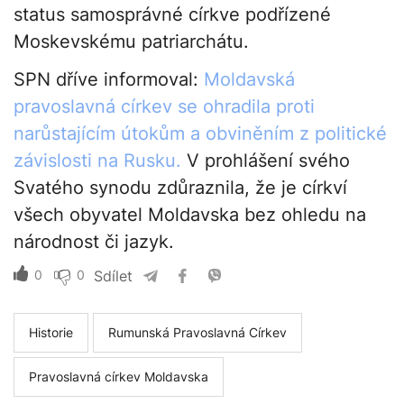
status samosprávné církve podřízené
Moskevskému patriarchátu.
SPN dříve informoval:
Moldavská
pravoslavná církev se ohradila proti
narůstajícím útokům a obviněním z politické
závislosti na Rusku.
V prohlášení svého
Svatého synodu zdůraznila, že je církví
všech obyvatel Moldavska bez ohledu na
národnost či jazyk.
0
0
Sdílet
Historie
Rumunská Pravoslavná Církev
Pravoslavná církev Moldavska