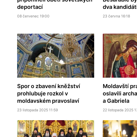
deportací
dva kandidát
08 červenec 19:00
23 června 16:18
Spor o zbavení kněžství
Moldavští pr
prohlubuje rozkol v
oslavili arc
moldavském pravoslaví
a Gabriela
23 listopada 2025 11:59
22 listopada 2025 1