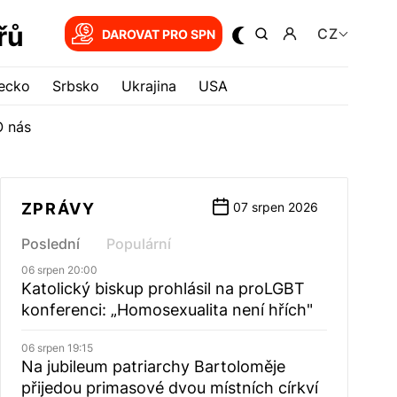
řů
CZ
DAROVAT PRO SPN
ecko
Srbsko
Ukrajina
USA
O nás
ZPRÁVY
07 srpen 2026
Poslední
Populární
06 srpen 20:00
Katolický biskup prohlásil na proLGBT
konferenci: „Homosexualita není hřích"
06 srpen 19:15
Na jubileum patriarchy Bartoloměje
přijedou primasové dvou místních církví