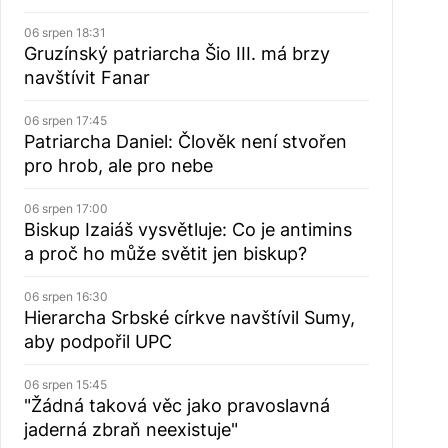
06 srpen 18:31
Gruzínský patriarcha Šio III. má brzy
navštívit Fanar
06 srpen 17:45
Patriarcha Daniel: Člověk není stvořen
pro hrob, ale pro nebe
06 srpen 17:00
Biskup Izaiáš vysvětluje: Co je antimins
a proč ho může světit jen biskup?
06 srpen 16:30
Hierarcha Srbské církve navštívil Sumy,
aby podpořil UPC
06 srpen 15:45
"Žádná taková věc jako pravoslavná
jaderná zbraň neexistuje"