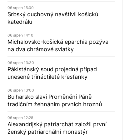
06 srpen 15:00
Srbský duchovný navštívil košickú
katedrálu
06 srpen 14:10
Michalovsko-košická eparchia pozýva
na dva chrámové sviatky
06 srpen 13:30
Pákistánský soud projedná případ
unesené třináctileté křesťanky
06 srpen 13:00
Bulharsko slaví Proměnění Páně
tradičním žehnáním prvních hroznů
06 srpen 12:28
Alexandrijský patriarchát založil první
ženský patriarchální monastýr