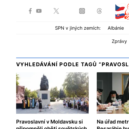
SPN v jiných zemích:
Albánie
Zprávy
VYHLEDÁVÁNÍ PODLE TAGŮ “PRAVOS
Pravoslavní v Moldavsku si
Na úřad metr
připomněli oběti sovětských
Besarábie by