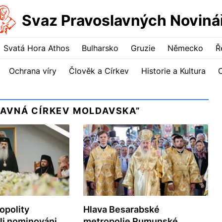
Svaz Pravoslavných Noviná
Svatá Hora Athos
Bulharsko
Gruzie
Německo
Ř
Ochrana víry
Člověk a Církev
Historie a Kultura
LAVNÁ CÍRKEV MOLDAVSKA”
opolity
Hlava Besarabské
li nominováni
metropolie Rumunské