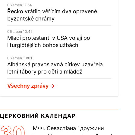
06 srpen 11:54
Řecko vrátilo věřícím dva opravené
byzantské chrámy
06 srpen 10:45
Mladí protestanti v USA volají po
liturgičtějších bohoslužbách
06 srpen 10:01
Albánská pravoslavná církev uzavřela
letní tábory pro děti a mládež
Všechny zprávy
ЦЕРКОВНИЙ КАЛЕНДАР
30
Мчч. Севастіана і дружини