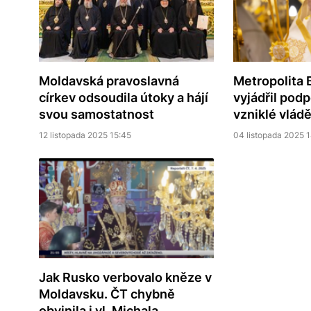
Moldavská pravoslavná
Metropolita 
církev odsoudila útoky a hájí
vyjádřil pod
svou samostatnost
vzniklé vlád
12 listopada 2025 15:45
04 listopada 2025 
Jak Rusko verbovalo kněze v
Moldavsku. ČT chybně
obvinila i vl. Michala