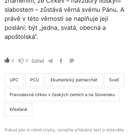
znamením, že Církev – navzdory lidským
slabostem – zůstává věrná svému Pánu. A
právě v této věrnosti se naplňuje její
poslání: být „jedna, svatá, obecná a
apoštolská“.
0
0
Sdílet
UPC
PCU
Ekumenický patriarchát
Svatí
Pravoslavná církev v českých zemích a na Slovensku
Křesťané
Pokud jste si všimli chyby, označte příslušný text a stiskněte