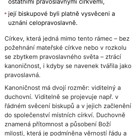
ostatními pravoslavnými církvemi,
její biskupové byli platně vysvěceni a
uznáni celopravoslavně.
Církev, která jedná mimo tento rámec – bez
požehnání mateřské církve nebo v rozkolu
se zbytkem pravoslavného světa – ztrácí
kanoničnost, i kdyby se navenek tvářila jako
pravoslavná.
Kanoničnost má dvojí rozměr: viditelný a
duchovní. Viditelně se projevuje např. v
řádném svěcení biskupů a v jejich začlenění
do společenství místních církví. Duchovně
znamená přítomnost a působení Boží
milosti, která je podmíněna věrností řádu a