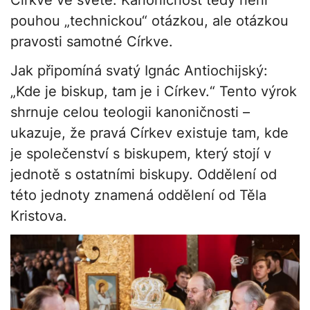
Církve ve světě. Kanoničnost tedy není
pouhou „technickou“ otázkou, ale otázkou
pravosti samotné Církve.
Jak připomíná svatý Ignác Antiochijský:
„Kde je biskup, tam je i Církev.“ Tento výrok
shrnuje celou teologii kanoničnosti –
ukazuje, že pravá Církev existuje tam, kde
je společenství s biskupem, který stojí v
jednotě s ostatními biskupy. Oddělení od
této jednoty znamená oddělení od Těla
Kristova.