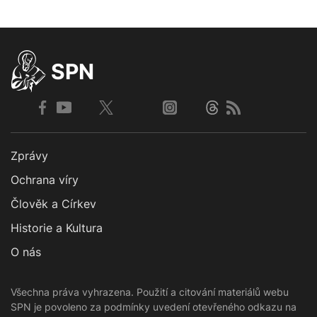
SPN
Zprávy
Ochrana víry
Člověk a Církev
Historie a Kultura
O nás
Všechna práva vyhrazena. Použití a citování materiálů webu
SPN je povoleno za podmínky uvedení otevřeného odkazu na