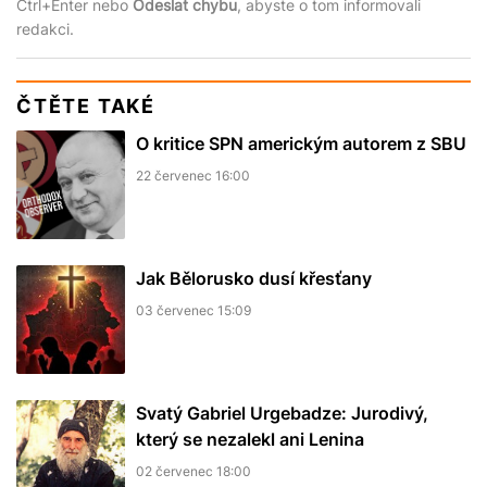
Ctrl+Enter nebo
Odeslat chybu
, abyste o tom informovali
redakci.
ČTĚTE TAKÉ
O kritice SPN americkým autorem z SBU
22 červenec 16:00
Jak Bělorusko dusí křesťany
03 červenec 15:09
Svatý Gabriel Urgebadze: Jurodivý,
který se nezalekl ani Lenina
02 červenec 18:00