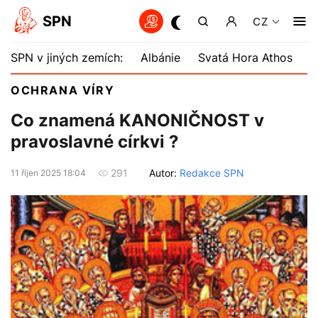
SPN
CZ
SPN v jiných zemích:
Albánie
Svatá Hora Athos
B
OCHRANA VÍRY
Co znamená KANONIČNOST v
pravoslavné církvi ?
Autor:
Redakce SPN
291
11 říjen 2025 18:04