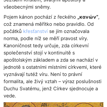
všeobecnými sněmy.
Pojem kánon pochází z řeckého
„κανών“
,
což znamená měřítko nebo pravidlo. Od
počátků
křesťanství
se jím označovala
norma, podle níž se měří pravost víry.
Kanoničnost tedy určuje, zda církevní
společenství stojí v kontinuitě s
apoštolským základem a zda se nachází v
jednotě s ostatními místními církvemi, které
vyznávají tutéž víru. Není to právní
formalita, ale živý vztah – výraz poslušnosti
Duchu Svatému, jenž Církev sjednocuje a
vede.