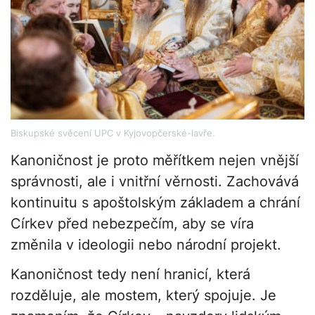
Biskupské svěcení UPC v Kyjovopčerské-lavře.
Kanoničnost je proto měřítkem nejen vnější
správnosti, ale i vnitřní věrnosti. Zachovává
kontinuitu s apoštolským základem a chrání
Církev před nebezpečím, aby se víra
změnila v ideologii nebo národní projekt.
Kanoničnost tedy není hranicí, která
rozděluje, ale mostem, který spojuje. Je