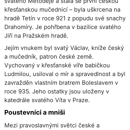
svatého Metoděje a stala se první českou
křesťanskou mučednicí – byla uškrcena na
hradě Tetín v roce 921 z popudu své snachy
Drahomíry. Je pohřbena v bazilice svatého
Jiří na Pražském hradě.
Jejím vnukem byl svatý Václav, kníže český
a mučedník, patron české země.
Vychovaný v křesťanské víře babičkou
Ludmilou, usiloval o mír a spravedlnost a byl
zavražděn vlastním bratrem Boleslavem v
roce 935. Jeho ostatky jsou uloženy v
katedrále svatého Víta v Praze.
Poustevníci a mniši
Mezi pravoslavnými světci české a