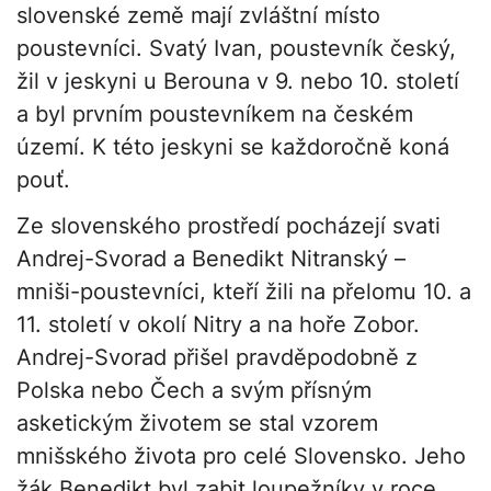
slovenské země mají zvláštní místo
poustevníci. Svatý Ivan, poustevník český,
žil v jeskyni u Berouna v 9. nebo 10. století
a byl prvním poustevníkem na českém
území. K této jeskyni se každoročně koná
pouť.
Ze slovenského prostředí pocházejí svati
Andrej-Svorad a Benedikt Nitranský –
mniši-poustevníci, kteří žili na přelomu 10. a
11. století v okolí Nitry a na hoře Zobor.
Andrej-Svorad přišel pravděpodobně z
Polska nebo Čech a svým přísným
asketickým životem se stal vzorem
mnišského života pro celé Slovensko. Jeho
žák Benedikt byl zabit loupežníky v roce