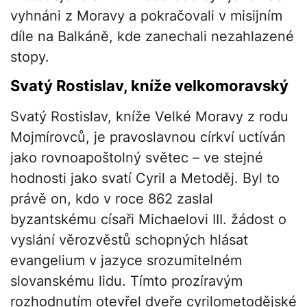
vyhnáni z Moravy a pokračovali v misijním
díle na Balkáně, kde zanechali nezahlazené
stopy.
Svatý Rostislav, kníže velkomoravský
Svatý Rostislav, kníže Velké Moravy z rodu
Mojmírovců, je pravoslavnou církví uctíván
jako rovnoapoštolný světec – ve stejné
hodnosti jako svatí Cyril a Metoděj. Byl to
právě on, kdo v roce 862 zaslal
byzantskému císaři Michaelovi III. žádost o
vyslání věrozvěstů schopných hlásat
evangelium v jazyce srozumitelném
slovanskému lidu. Tímto prozíravým
rozhodnutím otevřel dveře cyrilometodějské