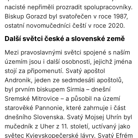
nacisté nepřiměli prozradit spolupracovníky.
Biskup Gorazd byl svatořečen v roce 1987,
ostatní novomučedníci čeští v roce 2020.
Další světci české a slovenské země
Mezi pravoslavnými světci spojené s naším
územím jsou i další osobnosti, jejichž jména
stojí za připomenutí. Svatý apoštol
Andronik, jeden ze sedmdesáti apoštolů,
byl prvním biskupem Sirmia – dnešní
Sremské Mitrovice – a působil na území
starověké Pannonie, které zahrnuje i část
dnešního Slovenska. Svatý Mojsej Uhrín byl
mučedník z Uher z 11. století, uctívaný jako
světec Kyjevskopečerské lávry. Svatý Efrém