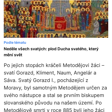
Podle tématu
Neděle všech svatých: plod Ducha svatého, který
mění svět
Po jejich stopách kráčeli Metodějovi žáci –
svatí Gorazd, Kliment, Naum, Angelár a
Sáva. Svatý Gorazd I., pocházející z
Moravy, byl samotným Metodějem určen za
svého nástupce a stal se prvním biskupem
slovanského původu na našem území. Po
Metodějově smrti v roce 885 byli jeho žáci