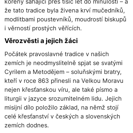
kořeny sahající přes tisíc let do minulosti – a
že tato tradice byla živena krví mučedníků,
modlitbami poustevníků, moudrostí biskupů
i věrností prostých věřících.
Věrozvěsti a jejich žáci
Počátek pravoslavné tradice v našich
zemích je neodmyslitelně spjat se svatými
Cyrilem a Metodějem – soluňskými bratry,
kteří v roce 863 přinesli na Velkou Moravu
nejen křesťanskou víru, ale také písmo a
liturgii v jazyce srozumitelném lidu. Jejich
misijní dílo položilo základ, na němž stojí
celé křesťanství v českých a slovenských
zemích dodnes.