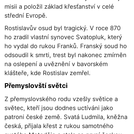
misii a položil základ křesťanství v celé
střední Evropě.
Rostislavův osud byl tragický. V roce 870
ho zradil vlastní synovec Svatopluk, který
ho vydal do rukou Franků. Franský soud ho
odsoudil k smrti, trest byl nakonec zmírněn
na oslepení a uvěznění v bavorském
klášteře, kde Rostislav zemřel.
Přemyslovští světci
Z přemyslovského rodu vzešly světice a
světec, kteří jsou dodnes uctíváni jako
patroni české země. Svatá Ludmila, kněžna
česká, přijala křest z rukou samotného