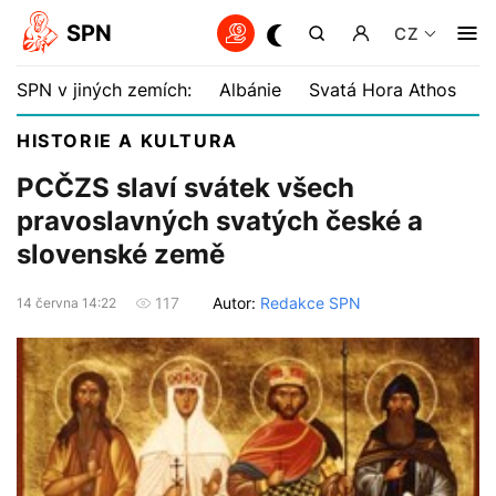
SPN
CZ
SPN v jiných zemích:
Albánie
Svatá Hora Athos
B
HISTORIE A KULTURA
PCČZS slaví svátek všech
pravoslavných svatých české a
slovenské země
Autor:
Redakce SPN
117
14 června 14:22