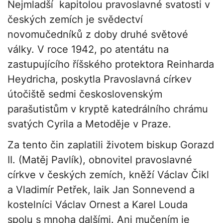
Nejmladší kapitolou pravoslavné svatosti v
českých zemích je svědectví
novomučedníků z doby druhé světové
války. V roce 1942, po atentátu na
zastupujícího říšského protektora Reinharda
Heydricha, poskytla Pravoslavná církev
útočiště sedmi československým
parašutistům v kryptě katedrálního chrámu
svatých Cyrila a Metoděje v Praze.
Za tento čin zaplatili životem biskup Gorazd
II. (Matěj Pavlík), obnovitel pravoslavné
církve v českých zemích, kněží Václav Čikl
a Vladimír Petřek, laik Jan Sonnevend a
kostelníci Václav Ornest a Karel Louda
spolu s mnoha dalšími. Ani mučením je