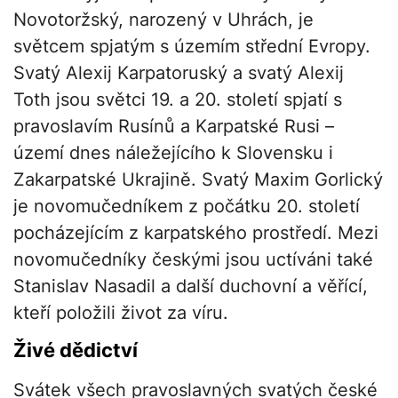
Novotoržský, narozený v Uhrách, je
světcem spjatým s územím střední Evropy.
Svatý Alexij Karpatoruský a svatý Alexij
Toth jsou světci 19. a 20. století spjatí s
pravoslavím Rusínů a Karpatské Rusi –
území dnes náležejícího k Slovensku i
Zakarpatské Ukrajině. Svatý Maxim Gorlický
je novomučedníkem z počátku 20. století
pocházejícím z karpatského prostředí. Mezi
novomučedníky českými jsou uctíváni také
Stanislav Nasadil a další duchovní a věřící,
kteří položili život za víru.
Živé dědictví
Svátek všech pravoslavných svatých české