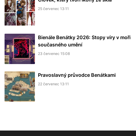
25 červenec 13:11
Bienále Benátky 2026: Stopy víry v moři
současného umění
23 červenec 15:08
Pravoslavný průvodce Benátkami
22 červenec 13:11