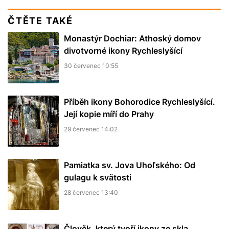
ČTĚTE TAKÉ
Monastýr Dochiar: Athoský domov
divotvorné ikony Rychleslyšící
30 červenec 10:55
Příběh ikony Bohorodice Rychleslyšící.
Její kopie míří do Prahy
29 červenec 14:02
Pamiatka sv. Jova Uhoľského: Od
gulagu k svätosti
28 červenec 13:40
Člověk, který tvoří ikony ze skla