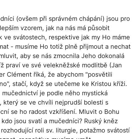
dníci (ovšem při správném chápání) jsou pro
jlepším vzorem, jak na nás má působit
 ve svátostech, respektive jak my Ho máme
ímat - musíme Ho totiž plně přijmout a nechat
mluvit, aby se nás zmocnila Jeho dokonalá
níž praví ve své velekněžské modlitbě (Jan
ier Clément říká, že abychom "posvětili
o", stačí, když se utečeme ke Kristou kříži.
 mučednictví je podle něho mystická
který se ve chvíli nejprudší bolesti s
ní se ho radost vzkříšení. Mluvit o Bohu
 kdo jsou svatí a mučedníci? Ruský kněz
zhodující roli sv. liturgie, potažmo svátostí