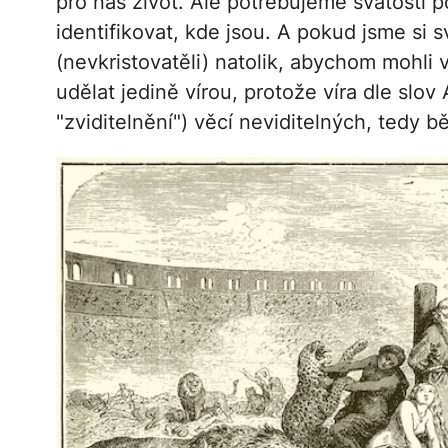
pro náš život. Ale potřebujeme svátosti 
identifikovat, kde jsou. A pokud jsme si sv
(nevkristovatěli) natolik, abychom mohli 
udělat jedině vírou, protože víra dle slov 
"zviditelnění") věcí neviditelných, ted