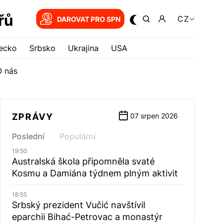
řů
CZ
DAROVAT PRO SPN
ecko
Srbsko
Ukrajina
USA
O nás
ZPRÁVY
07 srpen 2026
Poslední
Populární
19:50
Australská škola připomněla svaté
Kosmu a Damiána týdnem plným aktivit
18:55
Srbský prezident Vučić navštívil
eparchii Bihać-Petrovac a monastýr