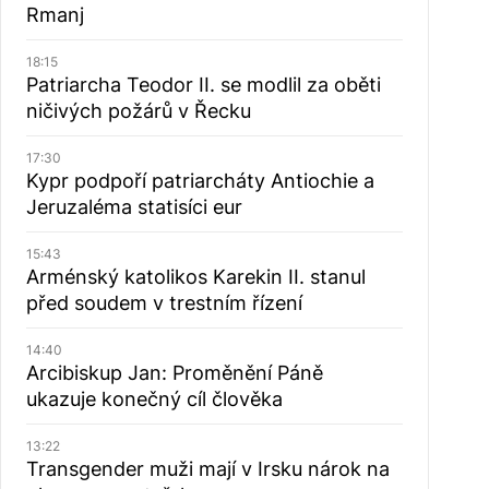
Rmanj
18:15
Patriarcha Teodor II. se modlil za oběti
ničivých požárů v Řecku
17:30
Kypr podpoří patriarcháty Antiochie a
Jeruzaléma statisíci eur
15:43
Arménský katolikos Karekin II. stanul
před soudem v trestním řízení
14:40
Arcibiskup Jan: Proměnění Páně
ukazuje konečný cíl člověka
13:22
Transgender muži mají v Irsku nárok na