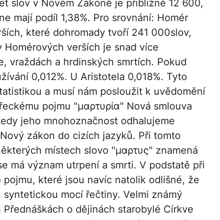
et slov v Novém Zákoně je přibližně 12 600,
e mají podíl 1,38%. Pro srovnání: Homér
erších, které dohromady tvoří 241 000slov,
v Homérových verších je snad více
rve, vraždách a hrdinských smrtích. Pokud
užívání 0,012%. U Aristotela 0,018%. Tyto
tatistikou a musí nám posloužit k uvědomění
vá řeckému pojmu "μαρτυρία" Nová smlouva
, tedy jeho mnohoznačnost odhalujeme
Nový zákon do cizích jazyků. Při tomto
ěkterých místech slovo "μαρτυς" znamená
se má význam utrpení a smrti. V podstatě při
ojmu, které jsou navíc natolik odlišné, že
 syntetickou mocí řečtiny. Velmi známý
h Přednáškách o dějinách starobylé Církve