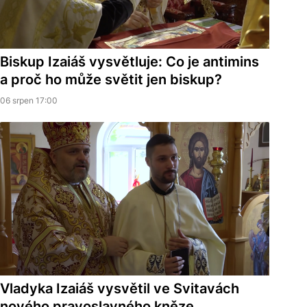
Biskup Izaiáš vysvětluje: Co je antimins
a proč ho může světit jen biskup?
06 srpen 17:00
Vladyka Izaiáš vysvětil ve Svitavách
nového pravoslavného kněze