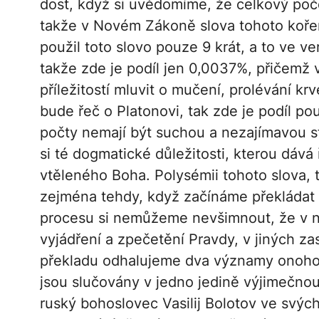
dost, když si uvědomíme, že celkový poč
takže v Novém Zákoně slova tohoto kořen
použil toto slovo pouze 9 krát, a to ve v
takže zde je podíl jen 0,0037%, přičemž 
příležitostí mluvit o mučení, prolévání k
bude řeč o Platonovi, tak zde je podíl po
počty nemají být suchou a nezajímavou s
si té dogmatické důležitosti, kterou dá
vtěleného Boha. Polysémii tohoto slova
zejména tehdy, když začínáme překládat 
procesu si nemůžeme nevšimnout, že v n
vyjádření a zpečetění Pravdy, v jiných za
překladu odhalujeme dva významy onoho p
jsou slučovány v jedno jedině výjimečnou
ruský bohoslovec Vasilij Bolotov ve svýc