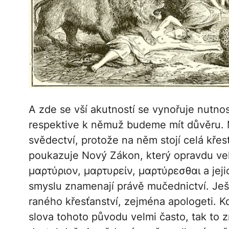
A zde se vší akutností se vynořuje nutno
respektive k němuž budeme mít důvěru. M
svědectví, protože na něm stojí celá křesť
poukazuje Nový Zákon, který opravdu vel
μαρτύριον, μαρτυρείν, μαρτύρεσθαι a jeji
smyslu znamenají právě mučednictví. Ještě
raného křesťanství, zejména apologeti. K
slova tohoto původu velmi často, tak to z