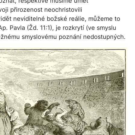
poznat, respektive musíme umět
oji přirozenost neochristovili
vidět neviditelné božské reálie, můžeme to
Ap. Pavla (Žd. 11:1), je rozkrytí (ve smyslu
y běžnému smyslovému poznání nedostupných.