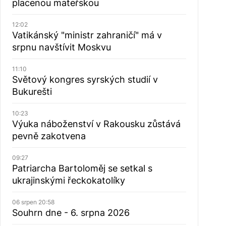
placenou mateřskou
12:02
Vatikánský "ministr zahraničí" má v
srpnu navštívit Moskvu
11:10
Světový kongres syrských studií v
Bukurešti
10:23
Výuka náboženství v Rakousku zůstává
pevně zakotvena
09:27
Patriarcha Bartoloměj se setkal s
ukrajinskými řeckokatolíky
06 srpen 20:58
Souhrn dne - 6. srpna 2026