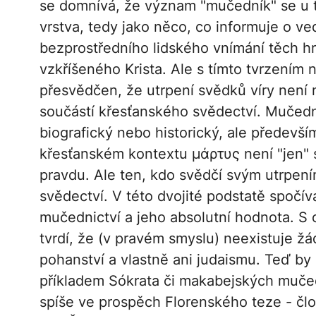
se domnívá, že význam "mučedník" se u to
vrstva, tedy jako něco, co informuje o ve
bezprostředního lidského vnímání těch hr
vzkříšeného Krista. Ale s tímto tvrzením n
přesvědčen, že utrpení svědků víry není ně
součástí křesťanského svědectví. Mučedn
biografický nebo historický, ale předevš
křesťanském kontextu μάρτυς není "jen" s
pravdu. Ale ten, kdo svědčí svým utrpení
svědectví. V této dvojité podstatě spočí
mučednictví a jeho absolutní hodnota. S 
tvrdí, že (v pravém smyslu) neexistuje ž
pohanství a vlastně ani judaismu. Teď by 
příkladem Sókrata či makabejských mučedn
spíše ve prospěch Florenského teze - čl