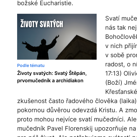
božské Eucharistie.
Svatí muče
nás tak ne
Bohočlověk
v nich přij
v sobě pro
radost, o 
Podle tématu
17:13) Oliv
Životy svatých: Svatý Štěpán,
prvomučedník a archidiakon
(Boží) Jmén
Křesťanské
zkušenost často řadového člověka (laika), 
pokornou důvěrou odevzdá Kristu. A zmoc
proto mohou nejvíce svatí mučedníci. Ale
mučedník Pavel Florenskij upozorňuje na ro