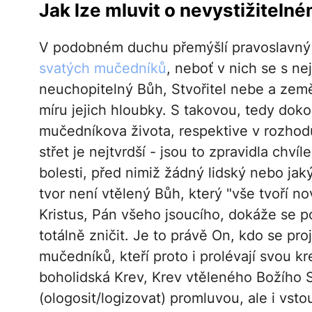
Jak lze mluvit o nevystižitel
V podobném duchu přemýšlí pravoslavný č
svatých mučedníků
, neboť v nich se s nej
neuchopitelný Bůh, Stvořitel nebe a země
míru jejich hloubky. S takovou, tedy dok
mučedníkova života, respektive v rozho
střet je nejtvrdší - jsou to zpravidla chví
bolesti, před nimiž žádný lidský nebo jak
tvor není vtělený Bůh, který "vše tvoří n
Kristus, Pán všeho jsoucího, dokáže se podí
totálně zničit. Je to právě On, kdo se pro
mučedníků, kteří proto i prolévají svou kr
boholidská Krev, Krev vtěleného Božího Sl
(ologosit/logizovat) promluvou, ale i vstou