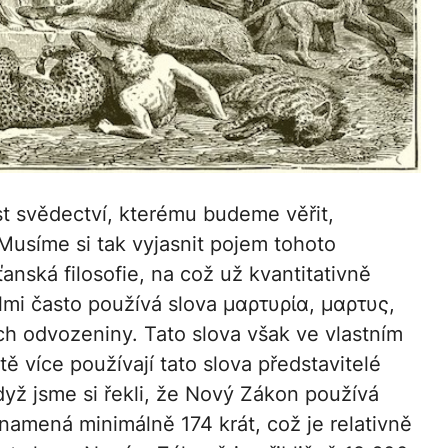
st svědectví, kterému budeme věřit,
usíme si tak vyjasnit pojem tohoto
anská filosofie, na což už kvantitativně
mi často používá slova μαρτυρία, μαρτυς,
ch odvozeniny. Tato slova však ve vlastním
 více používají tato slova představitelé
dyž jsme si řekli, že Nový Zákon používá
namená minimálně 174 krát, což je relativně