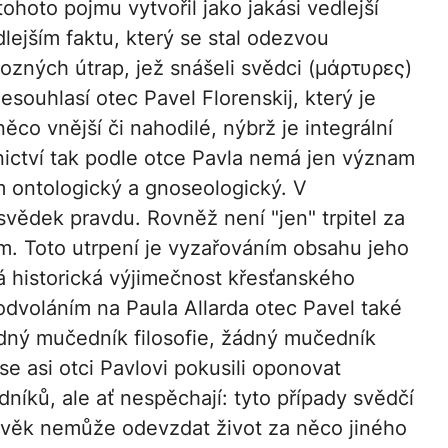
hoto pojmu vytvořil jako jakási vedlejší
dlejším faktu, který se stal odezvou
ozných útrap, jež snášeli svědci (μάρτυρες)
esouhlasí otec Pavel Florenskij, který je
co vnější či nahodilé, nýbrž je integrální
ictví tak podle otce Pavla nemá jen význam
ím ontologický a gnoseologický. V
vědek pravdu. Rovněž není "jen" trpitel za
m. Toto utrpení je vyzařováním obsahu jeho
vá historická výjimečnost křesťanského
odvoláním na Paula Allarda otec Pavel také
ádný mučedník filosofie, žádný mučedník
se asi otci Pavlovi pokusili oponovat
íků, ale ať nespěchají: tyto případy svědčí
ověk nemůže odevzdat život za něco jiného