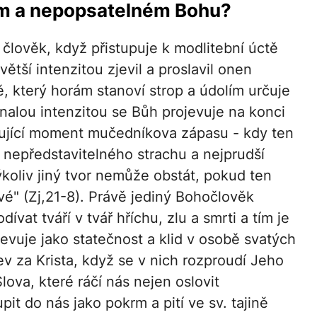
ném a nepopsatelném Bohu?
lověk, když přistupuje k modlitební úctě
větší intenzitou zjevil a proslavil onen
, který horám stanoví strop a údolím určuje
onalou intenzitou se Bůh projevuje na konci
dující moment mučedníkova zápasu - kdy ten
le nepředstavitelného strachu a nejprudší
ýkoliv jiný tvor nemůže obstát, pokud ten
ové" (Zj,21-8). Právě jediný Bohočlověk
vat tváří v tvář hříchu, zlu a smrti a tím je
jevuje jako statečnost a klid v osobě svatých
ev za Krista, když se v nich rozproudí Jeho
ova, které ráčí nás nejen oslovit
pit do nás jako pokrm a pití ve sv. tajině