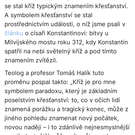
se stal kříž typickým znamením křesťanství.
A symbolem křesťanství se stal
prostřednictvím události, o níž jsme psali v
článku
o císaři Konstantinovi: bitvy u
Milvijského mostu roku 312, kdy Konstantin
spatřil na nebi světelný kříž a pod tímto
znamením zvítězil.
Teolog a profesor Tomáš Halík tuto
proměnu pospal takto: „Kříž je pro mne
symbolem paradoxu, který je základním
poselstvím křesťanství: to, co v očích lidí
znamená porážku a tragický konec, může z
jiného pohledu znamenat nový počátek,
novou naději – i to zdánlivě nejnesmyslnější