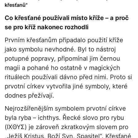
křesťanů"
Co křesťané používali místo kříže – a proč
se pro kříž nakonec rozhodli
Prvním křesťanům připadalo použití kříže
jako symbolu nevhodné. Byl to nástroj
potupné popravy, připomínal jim černou
magii a pohané ho ostatně v magických
rituálech používali dávno před nimi. Proto si
prvotní církev vytvořila jiné symboly, které
dodnes přežívají.
Nejrozšířenějším symbolem prvotní církve
byla ryba – ichthys. Řecké slovo pro rybu
(ΙΧΘΥΣ) je zároveň zkratkovým slovem pro
„Ježíš Kristus, Boží Syn, Spasitel“. Křesťané