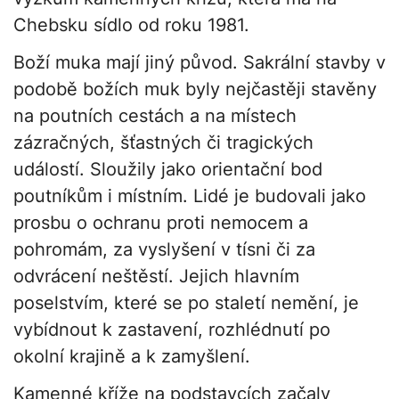
Chebsku sídlo od roku 1981.
Boží muka mají jiný původ. Sakrální stavby v
podobě božích muk byly nejčastěji stavěny
na poutních cestách a na místech
zázračných, šťastných či tragických
událostí. Sloužily jako orientační bod
poutníkům i místním. Lidé je budovali jako
prosbu o ochranu proti nemocem a
pohromám, za vyslyšení v tísni či za
odvrácení neštěstí. Jejich hlavním
poselstvím, které se po staletí nemění, je
vybídnout k zastavení, rozhlédnutí po
okolní krajině a k zamyšlení.
Kamenné kříže na podstavcích začaly