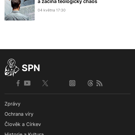
a začíná teologický chaos
04 května 17:30
SPN
Zprávy
Ochrana víry
Člověk a Církev
Historie a Kultura