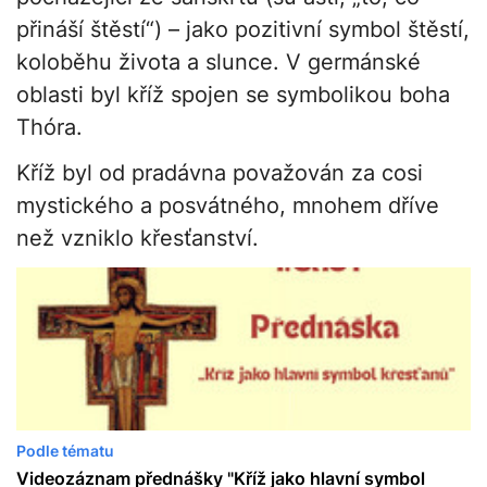
přináší štěstí“) – jako pozitivní symbol štěstí,
koloběhu života a slunce. V germánské
oblasti byl kříž spojen se symbolikou boha
Thóra.
Kříž byl od pradávna považován za cosi
mystického a posvátného, mnohem dříve
než vzniklo křesťanství.
Podle tématu
Videozáznam přednášky "Kříž jako hlavní symbol