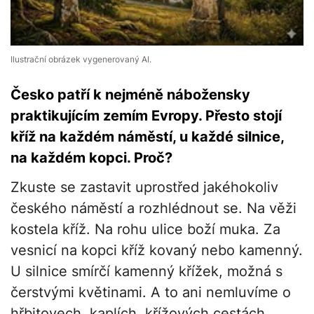
Ilustrační obrázek vygenerovaný AI.
Česko patří k nejméně nábožensky
praktikujícím zemím Evropy. Přesto stojí
kříž na každém náměstí, u každé silnice,
na každém kopci. Proč?
Zkuste se zastavit uprostřed jakéhokoliv
českého náměstí a rozhlédnout se. Na věži
kostela kříž. Na rohu ulice boží muka. Za
vesnicí na kopci kříž kovaný nebo kamenný.
U silnice smírčí kamenný křížek, možná s
čerstvými květinami. A to ani nemluvíme o
hřbitovech, kaplích, křížových cestách