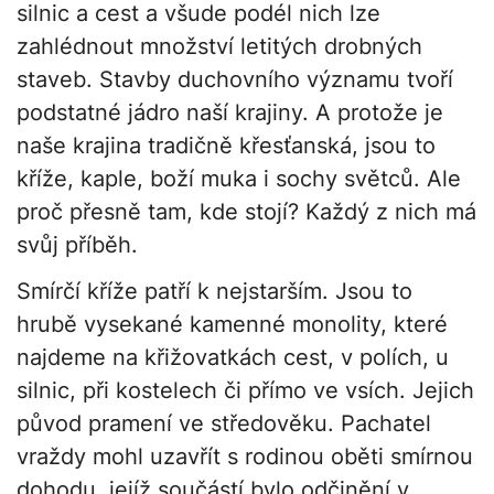
silnic a cest a všude podél nich lze
zahlédnout množství letitých drobných
staveb. Stavby duchovního významu tvoří
podstatné jádro naší krajiny. A protože je
naše krajina tradičně křesťanská, jsou to
kříže, kaple, boží muka i sochy světců. Ale
proč přesně tam, kde stojí? Každý z nich má
svůj příběh.
Smírčí kříže patří k nejstarším. Jsou to
hrubě vysekané kamenné monolity, které
najdeme na křižovatkách cest, v polích, u
silnic, při kostelech či přímo ve vsích. Jejich
původ pramení ve středověku. Pachatel
vraždy mohl uzavřít s rodinou oběti smírnou
dohodu, jejíž součástí bylo odčinění v