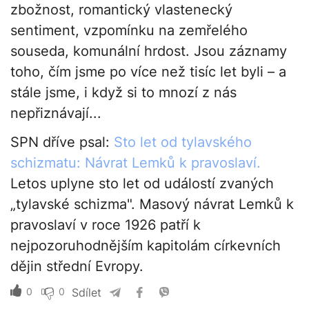
zbožnost, romantický vlastenecký
sentiment, vzpomínku na zemřelého
souseda, komunální hrdost. Jsou záznamy
toho, čím jsme po více než tisíc let byli – a
stále jsme, i když si to mnozí z nás
nepřiznávají...
SPN dříve psal:
Sto let od tylavského
schizmatu: Návrat Lemků k pravoslaví.
Letos uplyne sto let od událostí zvaných
„tylavské schizma". Masový návrat Lemků k
pravoslaví v roce 1926 patří k
nejpozoruhodnějším kapitolám církevních
dějin střední Evropy.
0
0
Sdílet