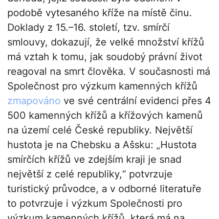
podobě vytesaného kříže na místě činu.
Doklady z 15.–16. století, tzv. smírčí
smlouvy, dokazují, že velké množství křížů
má vztah k tomu, jak soudobý právní život
reagoval na smrt člověka. V současnosti má
Společnost pro výzkum kamenných křížů
zmapováno
ve své centrální evidenci přes 4
500 kamenných křížů a křížových kamenů
na území celé České republiky. Největší
hustota je na Chebsku a Ašsku: „Hustota
smírčích křížů ve zdejším kraji je snad
největší z celé republiky,“ potvrzuje
turistický průvodce, a v odborné literatuře
to potvrzuje i výzkum Společnosti pro
výzkum kamenných křížů, která má na