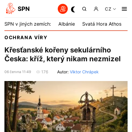
SPN
CZ
SPN v jiných zemích:
Albánie
Svatá Hora Athos
B
OCHRANA VÍRY
Křesťanské kořeny sekulárního
Česka: kříž, který nikam nezmizel
Autor:
Viktor Chrápek
176
06 června 11:49