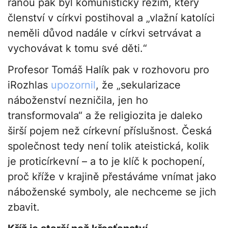
ranou pak byl komunistický režim, který
členství v církvi postihoval a „vlažní katolíci
neměli důvod nadále v církvi setrvávat a
vychovávat k tomu své děti.“
Profesor Tomáš Halík pak v rozhovoru pro
iRozhlas
upozornil
, že „sekularizace
náboženství nezničila, jen ho
transformovala“ a že religiozita je daleko
širší pojem než církevní příslušnost. Česká
společnost tedy není tolik ateistická, kolik
je proticírkevní – a to je klíč k pochopení,
proč kříže v krajině přestáváme vnímat jako
náboženské symboly, ale nechceme se jich
zbavit.