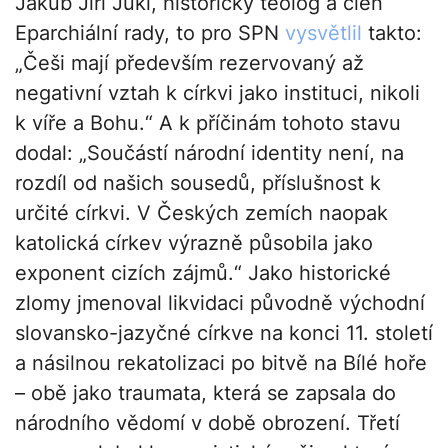
Jakub Jiří Jukl, historický teolog a člen
Eparchiální rady, to pro SPN
vysvětlil
takto:
„Češi mají především rezervovaný až
negativní vztah k církvi jako instituci, nikoli
k víře a Bohu.“ A k příčinám tohoto stavu
dodal: „Součástí národní identity není, na
rozdíl od našich sousedů, příslušnost k
určité církvi. V Českých zemích naopak
katolická církev výrazně působila jako
exponent cizích zájmů.“ Jako historické
zlomy jmenoval likvidaci původně východní
slovansko-jazyčné církve na konci 11. století
a násilnou rekatolizaci po bitvě na Bílé hoře
– obě jako traumata, která se zapsala do
národního vědomí v době obrození. Třetí