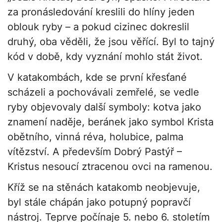
za pronásledování kreslili do hlíny jeden
oblouk ryby – a pokud cizinec dokreslil
druhý, oba věděli, že jsou věřící. Byl to tajný
kód v době, kdy vyznání mohlo stát život.
V katakombách, kde se první křesťané
scházeli a pochovávali zemřelé, se vedle
ryby objevovaly další symboly: kotva jako
znamení naděje, beránek jako symbol Krista
obětního, vinná réva, holubice, palma
vítězství. A především Dobrý Pastýř –
Kristus nesoucí ztracenou ovci na ramenou.
Kříž se na stěnách katakomb neobjevuje,
byl stále chápán jako potupný popravčí
nástroj. Teprve počínaje 5. nebo 6. stoletím