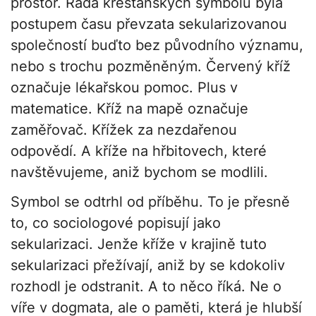
prostor. Řada křesťanských symbolů byla
postupem času převzata sekularizovanou
společností buďto bez původního významu,
nebo s trochu pozměněným. Červený kříž
označuje lékařskou pomoc. Plus v
matematice. Kříž na mapě označuje
zaměřovač. Křížek za nezdařenou
odpovědí. A kříže na hřbitovech, které
navštěvujeme, aniž bychom se modlili.
Symbol se odtrhl od příběhu. To je přesně
to, co sociologové popisují jako
sekularizaci. Jenže kříže v krajině tuto
sekularizaci přežívají, aniž by se kdokoliv
rozhodl je odstranit. A to něco říká. Ne o
víře v dogmata, ale o paměti, která je hlubší