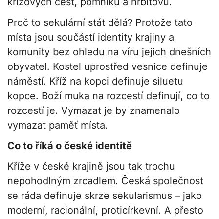
křížových cest, pomníků a hřbitovů.
Proč to sekulární stát dělá? Protože tato
místa jsou součástí identity krajiny a
komunity bez ohledu na víru jejich dnešních
obyvatel. Kostel uprostřed vesnice definuje
náměstí. Kříž na kopci definuje siluetu
kopce. Boží muka na rozcestí definují, co to
rozcestí je. Vymazat je by znamenalo
vymazat paměť místa.
Co to říká o české identitě
Kříže v české krajině jsou tak trochu
nepohodlným zrcadlem. Česká společnost
se ráda definuje skrze sekularismus – jako
moderní, racionální, proticírkevní. A přesto