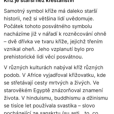
Kříž je starší než křesťanství
Samotný symbol kříže má daleko starší
historii, než si většina lidí uvědomuje.
Počátek tohoto posvátného symbolu
nacházíme již v nářadí k rozněcování ohně
– dvě dřívka ve tvaru kříže, jejichž třením
vznikal oheň. Jeho vzplanutí bylo pro
prehistorické lidi věcí posvátnou.
V různých kulturách nabýval kříž různých
podob. V Africe vyjadřoval křižovatku, kde
se střetávají cesty mrtvých a živých. Ve
starověkém Egyptě znázorňoval znamení
života. V hinduismu, buddhismu a džinismu
se tisíce let používala svastika – slovo
pocházející ze sanskrtu (su asti, „to, co