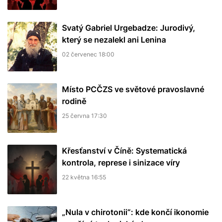
Svatý Gabriel Urgebadze: Jurodivý,
který se nezalekl ani Lenina
02 červenec 18:00
Místo PCČZS ve světové pravoslavné
rodině
25 června 17:30
Křesťanství v Číně: Systematická
kontrola, represe i sinizace víry
22 května 16:55
„Nula v chirotonii“: kde končí ikonomie