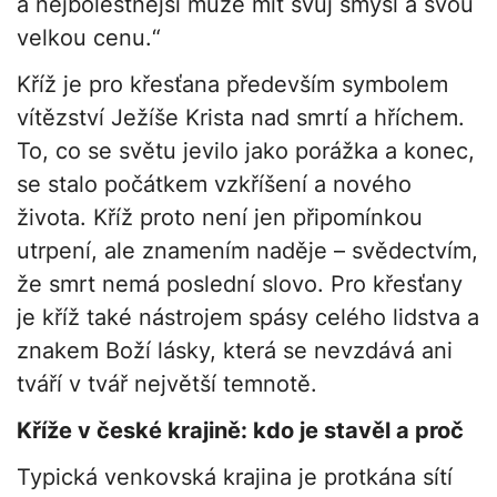
a nejbolestnější může mít svůj smysl a svou
velkou cenu.“
Kříž je pro křesťana především symbolem
vítězství Ježíše Krista nad smrtí a hříchem.
To, co se světu jevilo jako porážka a konec,
se stalo počátkem vzkříšení a nového
života. Kříž proto není jen připomínkou
utrpení, ale znamením naděje – svědectvím,
že smrt nemá poslední slovo. Pro křesťany
je kříž také nástrojem spásy celého lidstva a
znakem Boží lásky, která se nevzdává ani
tváří v tvář největší temnotě.
Kříže v české krajině: kdo je stavěl a proč
Typická venkovská krajina je protkána sítí